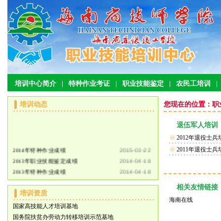
培训中心简介
|
特种作业考证
|
职业技能鉴定
|
农民工培训
|
培训动态
您现在的位置：职
退伍军人培训
※
2012年退役士
2014年特种作业成绩
2015-03-22
※
2011年退役士
2013年职业技能鉴定成绩
2014-04-18
2013年特种作业成绩
2014-04-18
2012年特种作业成绩
2012-11-20
相关友情链接
2011年特种作业成绩
2011-07-04
培训资质
海南在线
2010年特种作业成绩
2010-07-07
国家高技能人才培训基地
国务院扶贫办劳动力转移培训示范基地