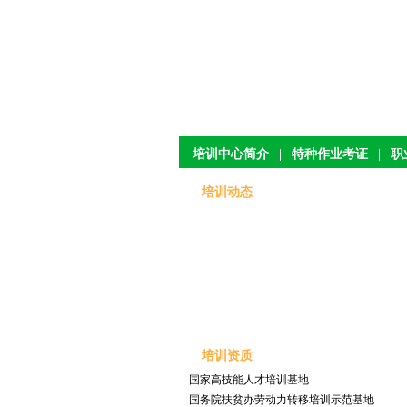
培训中心简介
|
特种作业考证
|
职
培训动态
2014年特种作业成绩
201
2013年职业技能鉴定成绩
201
培训资质
2013年特种作业成绩
201
国家高技能人才培训基地
2012年特种作业成绩
201
国务院扶贫办劳动力转移培训示范基地