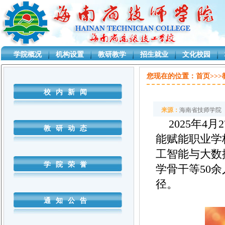
学院概况
机构设置
教研教学
招生就业
文化校园
D:\CYJ\Projects\sjxsystem\SjxSystem.Business\AgenClass.cs
您现在的位置：
首页>>
校内新闻
来源：
海南省技师学院
2025年
教研动态
能赋能职业学
工智能与大数
学院荣誉
学骨干等50
径。
通知公告