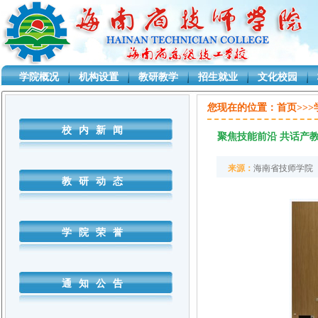
学院概况
机构设置
教研教学
招生就业
文化校园
D:\CYJ\Projects\sjxsystem\SjxSystem.Business\AgenClass.cs
您现在的位置：
首页>>
校内新闻
聚焦技能前沿 共话产教
来源：
海南省技师学院
教研动态
学院荣誉
通知公告