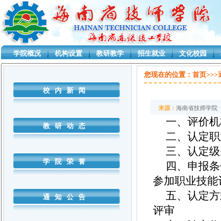
学院概况
机构设置
教研教学
招生就业
文化校园
D:\CYJ\Projects\sjxsystem\SjxSystem.Business\AgenClass.cs
您现在的位置：
首页>>
校内新闻
来源：
海南省技师学院
一、评价机
教研动态
二、认定职
三、认定级
学院荣誉
四、申报条
参加职业技能
五、认定方
通知公告
评审